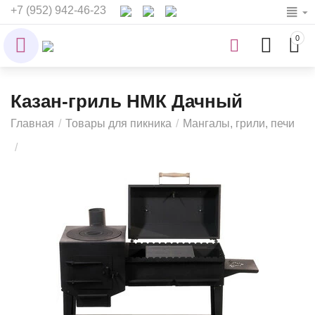
+7 (952) 942-46-23
0
Казан-гриль НМК Дачный
Главная
/
Товары для пикника
/
Мангалы, грили, печи
/