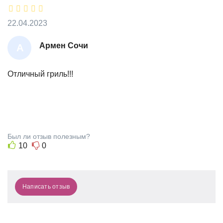
22.04.2023
Армен Сочи
А
Р
М
Отличный гриль!!!
Е
Н
С
О
Был ли отзыв полезным?
Ч
10
0
И
Написать отзыв